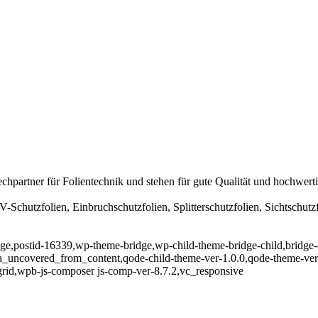
rechpartner für Folientechnik und stehen für gute Qualität und hochwe
Schutzfolien, Einbruchschutzfolien, Splitterschutzfolien, Sichtschutzf
page,postid-16339,wp-theme-bridge,wp-child-theme-bridge-child,bridge-c
ea_uncovered_from_content,qode-child-theme-ver-1.0.0,qode-theme-ve
grid,wpb-js-composer js-comp-ver-8.7.2,vc_responsive