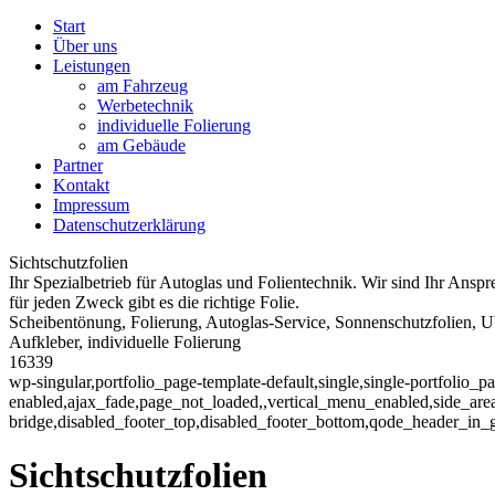
Start
Über uns
Leistungen
am Fahrzeug
Werbetechnik
individuelle Folierung
am Gebäude
Partner
Kontakt
Impressum
Datenschutzerklärung
Sichtschutzfolien
Ihr Spezialbetrieb für Autoglas und Folientechnik. Wir sind Ihr Ansp
für jeden Zweck gibt es die richtige Folie.
Scheibentönung, Folierung, Autoglas-Service, Sonnenschutzfolien, UV-
Aufkleber, individuelle Folierung
16339
wp-singular,portfolio_page-template-default,single,single-portfolio_
enabled,ajax_fade,page_not_loaded,,vertical_menu_enabled,side_ar
bridge,disabled_footer_top,disabled_footer_bottom,qode_header_in_
Sichtschutzfolien